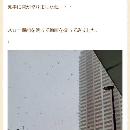
見事に雪が降りましたね・・・
スロー機能を使って動画を撮ってみました。
↓
動
画
プ
レ
ー
ヤ
ー